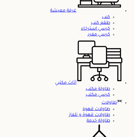
غرفة معيشة
كنب
طقم كنب
كرسي استرخاء
كرسي مفرد
أثاث مكتبي
طاولة مكتب
كرسي مكتب
طاولات
طاولات قهوة
طاولات قهوة و تلفاز
طاولة خدمة