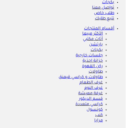
بكجات
تواصل معنا
طلب خاص
تتبع طلبك
أقسام المنتجات
الأكثر مبيعا
أثاث مكتبي
بارتشن
بكجات
جلسات خارجية
خزانة احذية
ركن القهوة
طاولات
طاولات و كراسي قيمنق
غرف الطعام
غرف النوم
غرفة معيشة
قسم الديكور
كراسي متعددة
كونسول
كنب
مرايا