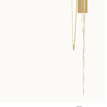
0
عناصر
ر.س
0