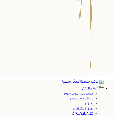
0
عناصر
ر.س
0
الأكثر مبيعا
غرف النوم
تسريحة غرفة نوم
دولاب ملابس
سرير
سرير اطفال
طاولة جانبية