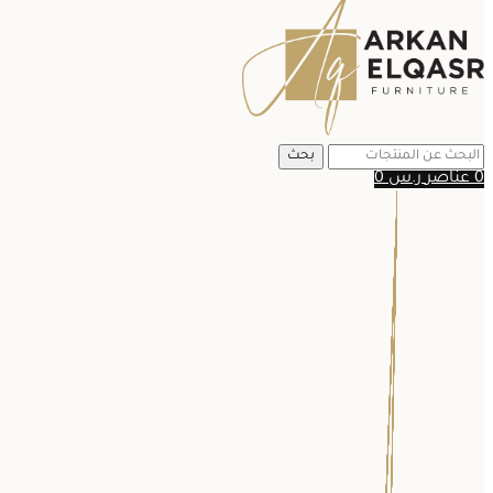
بحث
0
عناصر
ر.س
0