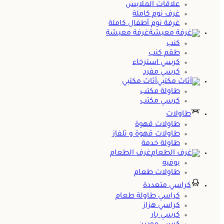
علاقات الملابس
غرف نوم كاملة
غرفة نوم أطفال كاملة
غرفة معيشة
كنب
طقم كنب
كرسي استرخاء
كرسي مفرد
أثاث مكتبي
طاولة مكتب
كرسي مكتب
طاولات
طاولات قهوة
طاولات قهوة و تلفاز
طاولة خدمة
غرف الطعام
بوفيه
طاولات طعام
كراسي متعددة
كراسي طاولة طعام
كراسي هزاز
كرسي بار