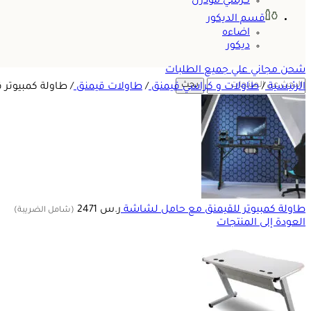
كرسي مودرن
قسم الديكور
اضاءه
ديكور
شحن مجاني علي جميع الطلبات
بحث
الرئيسية
/
طاولات و كراسي قيمنق
/
طاولات قيمنق
/
طاولة كمبيوتر
طاولة كمبيوتر للقيمنق مع حامل لشاشة
ر.س
2471
(شامل الضريبة)
العودة إلى المنتجات