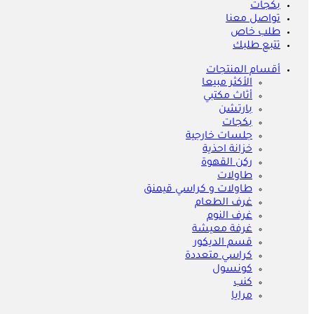
بكجات
تواصل معنا
طلب خاص
تتبع طلبك
أقسام المنتجات
الأكثر مبيعا
أثاث مكتبي
بارتشن
بكجات
جلسات خارجية
خزانة احذية
ركن القهوة
طاولات
طاولات و كراسي قيمنق
غرف الطعام
غرف النوم
غرفة معيشة
قسم الديكور
كراسي متعددة
كونسول
كنب
مرايا