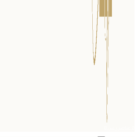
0
عناصر
ر.س
0