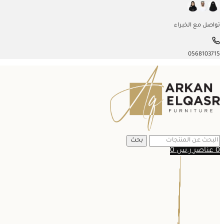
تواصل مع الخبراء
0568103715
بحث
0
عناصر
ر.س
0