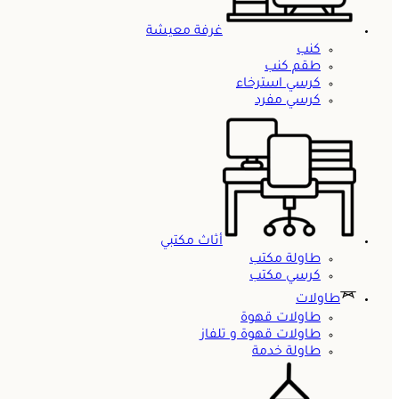
غرفة معيشة
كنب
طقم كنب
كرسي استرخاء
كرسي مفرد
أثاث مكتبي
طاولة مكتب
كرسي مكتب
طاولات
طاولات قهوة
طاولات قهوة و تلفاز
طاولة خدمة