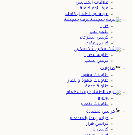
علاقات الملابس
غرف نوم كاملة
غرفة نوم أطفال كاملة
غرفة معيشة
كنب
طقم كنب
كرسي استرخاء
كرسي مفرد
أثاث مكتبي
طاولة مكتب
كرسي مكتب
طاولات
طاولات قهوة
طاولات قهوة و تلفاز
طاولة خدمة
غرف الطعام
بوفيه
طاولات طعام
كراسي متعددة
كراسي طاولة طعام
كراسي هزاز
كرسي بار