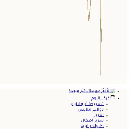
0
عناصر
ر.س
0
الأكثر مبيعا
غرف النوم
تسريحة غرفة نوم
دولاب ملابس
سرير
سرير اطفال
طاولة جانبية