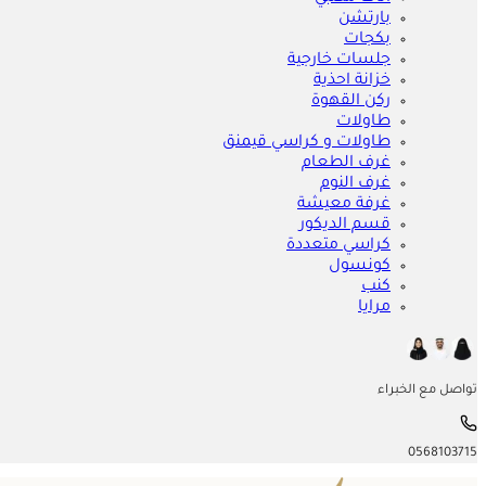
بارتشن
بكجات
جلسات خارجية
خزانة احذية
ركن القهوة
طاولات
طاولات و كراسي قيمنق
غرف الطعام
غرف النوم
غرفة معيشة
قسم الديكور
كراسي متعددة
كونسول
كنب
مرايا
تواصل مع الخبراء
0568103715