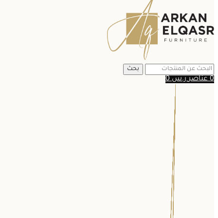
بحث
0
عناصر
ر.س
0