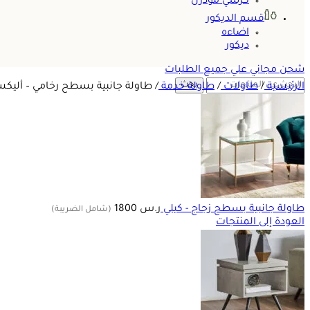
كرسي مودرن
قسم الديكور
اضاءه
ديكور
شحن مجاني علي جميع الطلبات
بحث
الرئيسية
/
طاولات
/
طاولة خدمة
/
طاولة جانبية بسطح رخامي – أليكس
طاولة جانبية بسطح زجاج - كيلي
ر.س
1800
(شامل الضريبة)
العودة إلى المنتجات