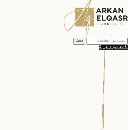
بحث
0
عناصر
ر.س
0