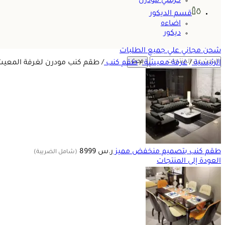
كرسي مودرن
قسم الديكور
اضاءه
ديكور
شحن مجاني علي جميع الطلبات
بحث
الرئيسية
/
غرفة معيشة
/
طقم كنب
/
طقم كنب مودرن لغرفة المعي
طقم كنب بتصميم منخفض مميز
ر.س
8999
(شامل الضريبة)
العودة إلى المنتجات