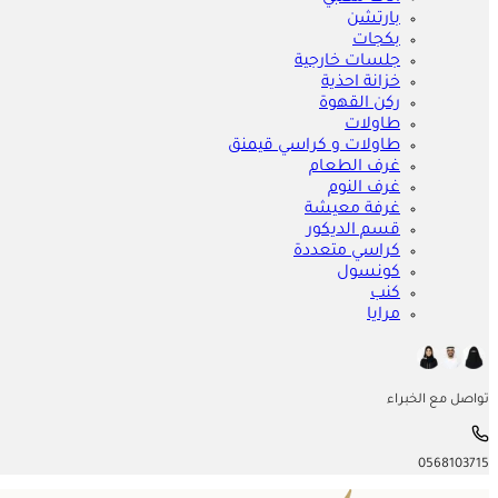
بارتشن
بكجات
جلسات خارجية
خزانة احذية
ركن القهوة
طاولات
طاولات و كراسي قيمنق
غرف الطعام
غرف النوم
غرفة معيشة
قسم الديكور
كراسي متعددة
كونسول
كنب
مرايا
تواصل مع الخبراء
0568103715