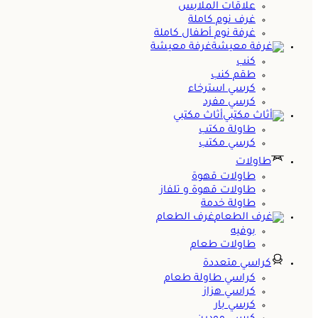
علاقات الملابس
غرف نوم كاملة
غرفة نوم أطفال كاملة
غرفة معيشة
كنب
طقم كنب
كرسي استرخاء
كرسي مفرد
أثاث مكتبي
طاولة مكتب
كرسي مكتب
طاولات
طاولات قهوة
طاولات قهوة و تلفاز
طاولة خدمة
غرف الطعام
بوفيه
طاولات طعام
كراسي متعددة
كراسي طاولة طعام
كراسي هزاز
كرسي بار