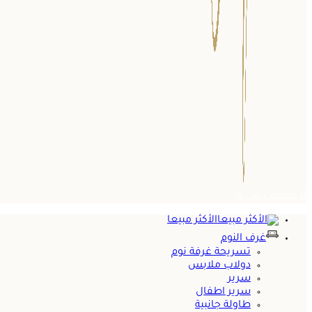
0
عناصر
ر.س
0
الأكثر مبيعا
غرف النوم
تسريحة غرفة نوم
دولاب ملابس
سرير
سرير اطفال
طاولة جانبية