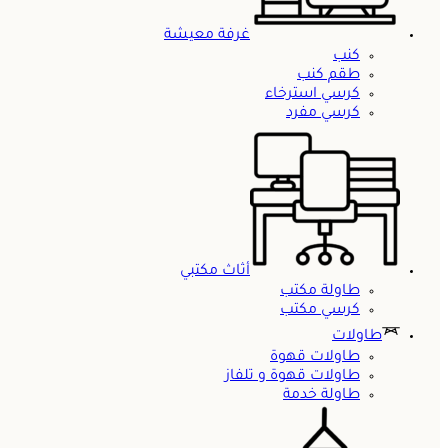
غرفة معيشة
كنب
طقم كنب
كرسي استرخاء
كرسي مفرد
أثاث مكتبي
طاولة مكتب
كرسي مكتب
طاولات
طاولات قهوة
طاولات قهوة و تلفاز
طاولة خدمة