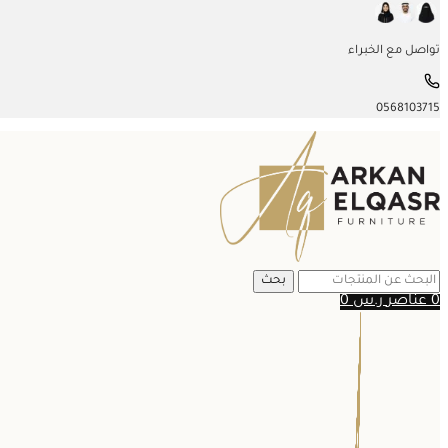
تواصل مع الخبراء
0568103715
بحث
0
عناصر
ر.س
0