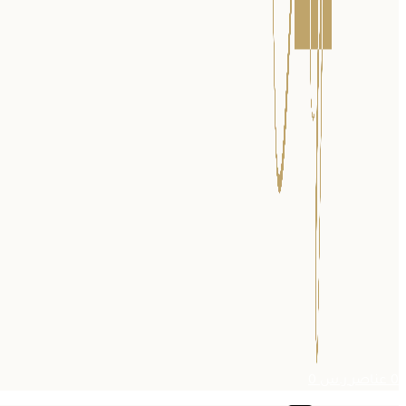
0
عناصر
ر.س
0