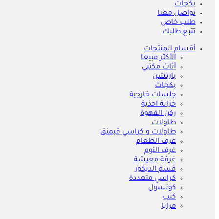
بكجات
تواصل معنا
طلب خاص
تتبع طلبك
أقسام المنتجات
الأكثر مبيعا
أثاث مكتبي
بارتشن
بكجات
جلسات خارجية
خزانة احذية
ركن القهوة
طاولات
طاولات و كراسي قيمنق
غرف الطعام
غرف النوم
غرفة معيشة
قسم الديكور
كراسي متعددة
كونسول
كنب
مرايا