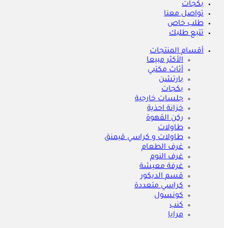
بكجات
تواصل معنا
طلب خاص
تتبع طلبك
أقسام المنتجات
الأكثر مبيعا
أثاث مكتبي
بارتشن
بكجات
جلسات خارجية
خزانة احذية
ركن القهوة
طاولات
طاولات و كراسي قيمنق
غرف الطعام
غرف النوم
غرفة معيشة
قسم الديكور
كراسي متعددة
كونسول
كنب
مرايا