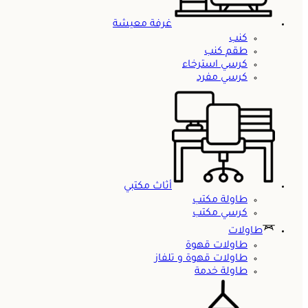
غرفة معيشة
كنب
طقم كنب
كرسي استرخاء
كرسي مفرد
أثاث مكتبي
طاولة مكتب
كرسي مكتب
طاولات
طاولات قهوة
طاولات قهوة و تلفاز
طاولة خدمة