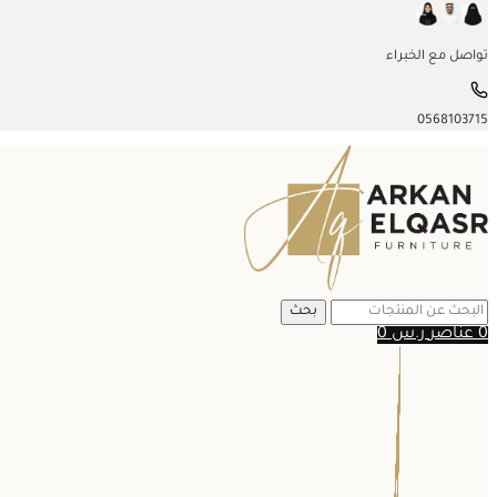
تواصل مع الخبراء
0568103715
بحث
0
عناصر
ر.س
0