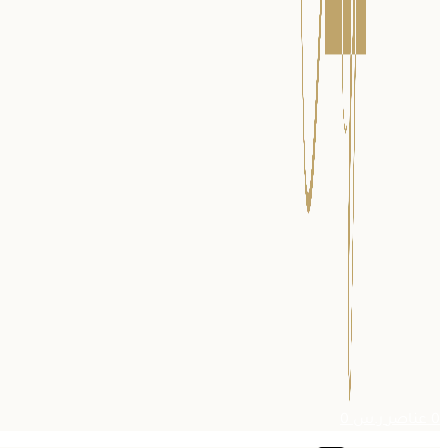
0
عناصر
ر.س
0