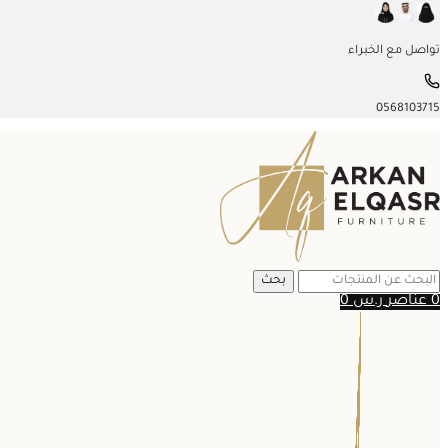
تواصل مع الخبراء
0568103715
بحث
0
عناصر
ر.س
0