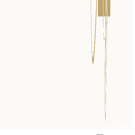
0
عناصر
ر.س
0