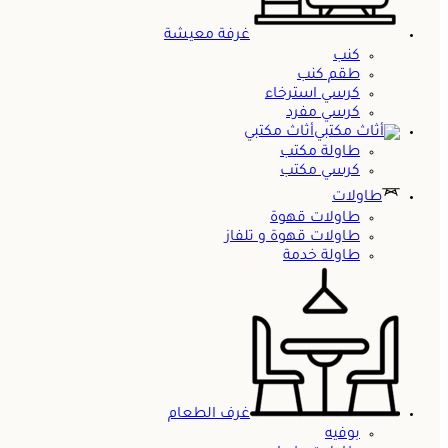
غرفة معيشة
كنب
طقم كنب
كرسي استرخاء
كرسي مفرد
أثاث مكتبي
طاولة مكتب
كرسي مكتب
طاولات
طاولات قهوة
طاولات قهوة و تلفاز
طاولة خدمة
غرف الطعام
بوفيه