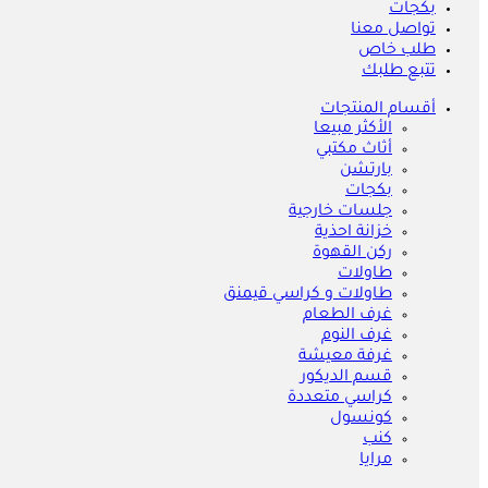
بكجات
تواصل معنا
طلب خاص
تتبع طلبك
أقسام المنتجات
الأكثر مبيعا
أثاث مكتبي
بارتشن
بكجات
جلسات خارجية
خزانة احذية
ركن القهوة
طاولات
طاولات و كراسي قيمنق
غرف الطعام
غرف النوم
غرفة معيشة
قسم الديكور
كراسي متعددة
كونسول
كنب
مرايا