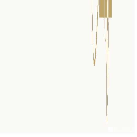
0
عناصر
0
⃁