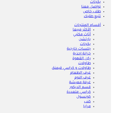
بكجات
تواصل معنا
طلب خاص
تتبع طلبك
أقسام المنتجات
الأكثر مبيعا
أثاث مكتبي
بارتشن
بكجات
جلسات خارجية
خزانة احذية
ركن القهوة
طاولات
طاولات و كراسي قيمنق
غرف الطعام
غرف النوم
غرفة معيشة
قسم الديكور
كراسي متعددة
كونسول
كنب
مرايا