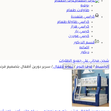
غرف الطعام
بوفيه
طاولات طعام
كراسي متعددة
كراسي طاولة طعام
كراسي هزاز
كرسي بار
كرسي مودرن
قسم الديكور
اضاءه
ديكور
شحن مجاني علي جميع الطلبات
بحث
الرئيسية
/
غرف النوم
/
سرير اطفال
/
سرير دورين أطفال بتصميم فرن