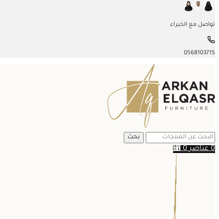
تواصل مع الخبراء
0568103715
بحث
0
عناصر
0
⃁