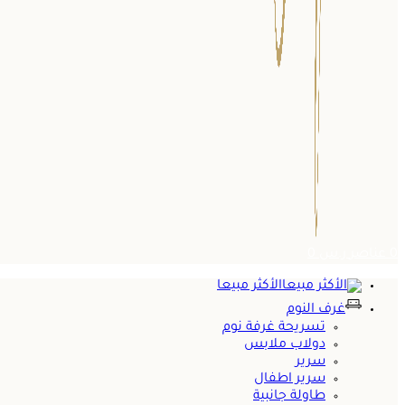
0
عناصر
ر.س
0
الأكثر مبيعا
غرف النوم
تسريحة غرفة نوم
دولاب ملابس
سرير
سرير اطفال
طاولة جانبية