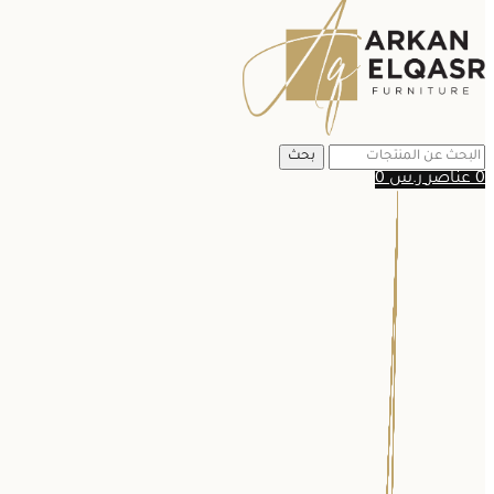
بحث
0
عناصر
ر.س
0