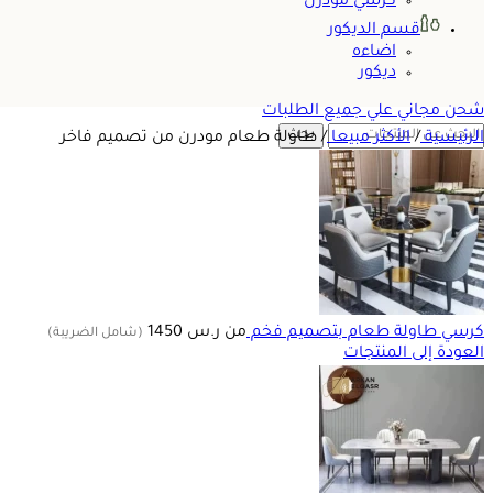
كرسي مودرن
قسم الديكور
اضاءه
ديكور
شحن مجاني علي جميع الطلبات
بحث
الرئيسية
/
الأكثر مبيعا
/
طاولة طعام مودرن من تصميم فاخر
كرسي طاولة طعام بتصميم فخم
من
ر.س
1450
(شامل الضريبة)
العودة إلى المنتجات