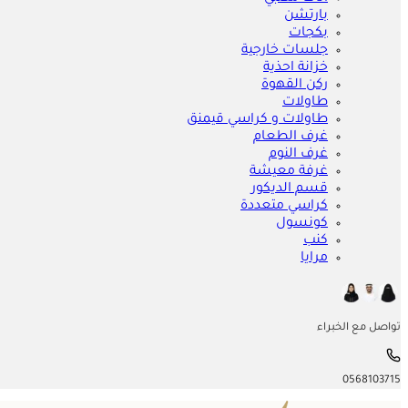
بارتشن
بكجات
جلسات خارجية
خزانة احذية
ركن القهوة
طاولات
طاولات و كراسي قيمنق
غرف الطعام
غرف النوم
غرفة معيشة
قسم الديكور
كراسي متعددة
كونسول
كنب
مرايا
تواصل مع الخبراء
0568103715