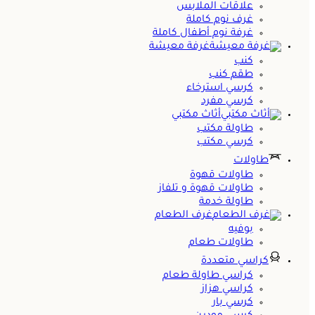
علاقات الملابس
غرف نوم كاملة
غرفة نوم أطفال كاملة
غرفة معيشة
كنب
طقم كنب
كرسي استرخاء
كرسي مفرد
أثاث مكتبي
طاولة مكتب
كرسي مكتب
طاولات
طاولات قهوة
طاولات قهوة و تلفاز
طاولة خدمة
غرف الطعام
بوفيه
طاولات طعام
كراسي متعددة
كراسي طاولة طعام
كراسي هزاز
كرسي بار